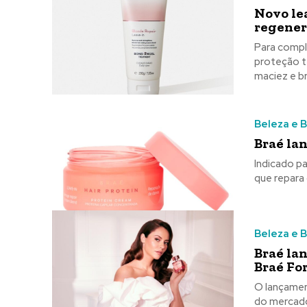
Novo le
regenera
Para comple
proteção t
maciez e br
Beleza e 
Braé la
Indicado p
que repara 
Beleza e 
Braé la
Braé Fo
O lançamen
do mercado