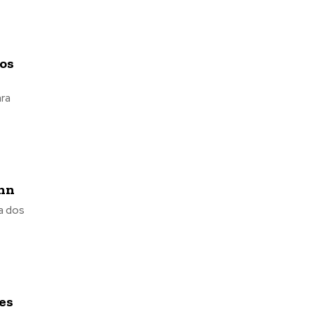
dos
ara
ann
za dos
es