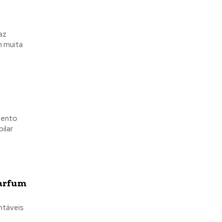
e
az
m muita
mento
ilar
Parfum
ntáveis