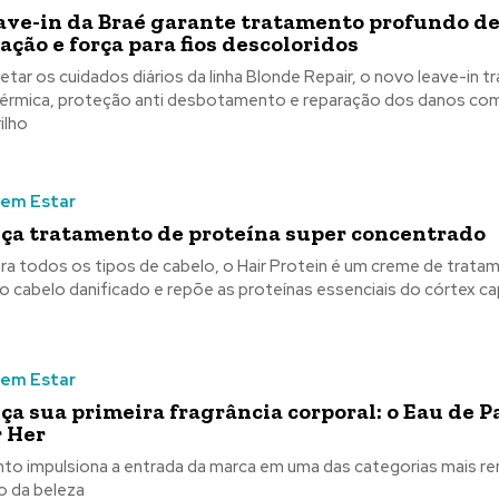
ave-in da Braé garante tratamento profundo d
ção e força para fios descoloridos
tar os cuidados diários da linha Blonde Repair, o novo leave-in tr
érmica, proteção anti desbotamento e reparação dos danos co
ilho
Bem Estar
nça tratamento de proteína super concentrado
ara todos os tipos de cabelo, o Hair Protein é um creme de trata
o cabelo danificado e repõe as proteínas essenciais do córtex cap
Bem Estar
nça sua primeira fragrância corporal: o Eau de 
r Her
to impulsiona a entrada da marca em uma das categorias mais re
 da beleza