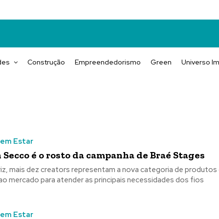
des
Construção
Empreendedorismo
Green
Universo Im
Bem Estar
 Secco é o rosto da campanha de Braé Stages
riz, mais dez creators representam a nova categoria de produtos
ao mercado para atender as principais necessidades dos fios
Bem Estar