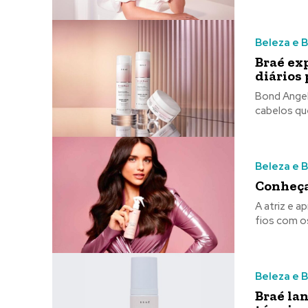
Beleza e 
Braé ex
diários 
Bond Angel
cabelos qu
Beleza e 
Conheça
A atriz e 
fios com o
Beleza e 
Braé la