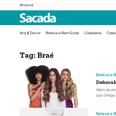
Anuncie
Arq & Decor
Beleza e Bem Estar
Cidadania
Cida
Tag:
Braé
Beleza e 
Deborah
Além da at
que chega 
Beleza e 