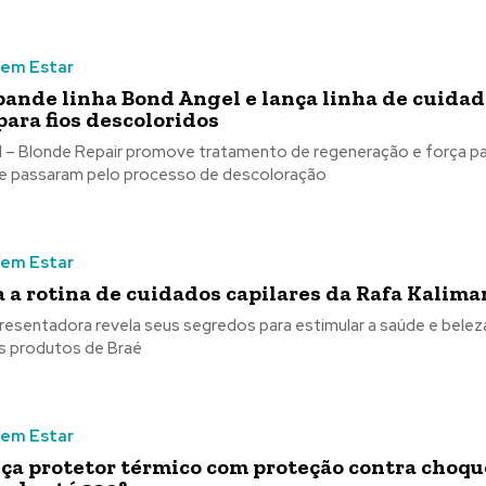
Bem Estar
pande linha Bond Angel e lança linha de cuida
para fios descoloridos
 – Blonde Repair promove tratamento de regeneração e força p
e passaram pelo processo de descoloração
Bem Estar
 a rotina de cuidados capilares da Rafa Kalim
apresentadora revela seus segredos para estimular a saúde e bele
s produtos de Braé
Bem Estar
nça protetor térmico com proteção contra choqu