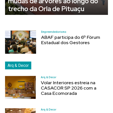
do
revitalização da primeira rua do
Brasil e seu entorno
Empreendedorismo
ABAF participa do 6º Fórum
Estadual dos Gestores
Arq & Decor
Arq & Decor
Volar Interiores estreia na
CASACOR SP 2026 com a
Casa Ecomorada
Arq & Decor