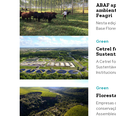
ABAF ap
ambient
Feagri
Nesta ediç
Base Flores
Green
Cetrel 
Sustent
A Cetrel f
Sustentáveis CETREL. (Foto: divulgação) Eduardo Fontoura,
Green
Florest
Empresas d
conservação da biodiversid
Assembleia