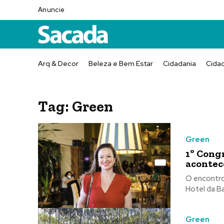
Anuncie
Arq & Decor
Beleza e Bem Estar
Cidadania
Cida
Tag:
Green
Green
1º Congr
acontec
O encontro
Green