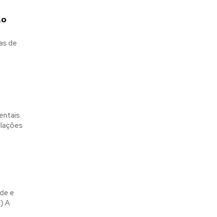
do
as de
entais
de e