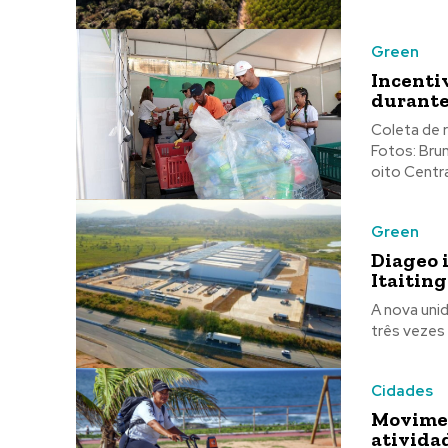
Green
Incenti
durante
Coleta de 
Fotos: Bruno Concha/Secom Dur
oito Centra
Green
Diageo 
Itaiting
A nova uni
três vezes 
Cidades
Movimen
ativida