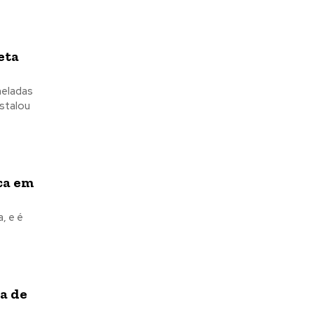
eta
neladas
ca em
, e é
a de