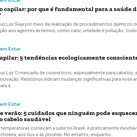
Bem Estar
o capilar: por que é fundamental para a saúde 
?
 procedimentos químicos ou pela
ição aos agentes externos, como calor, umidade e poluição, todos
Bem Estar
capilar: 5 tendências ecologicamente conscient
ialmente para cabelos, está em
inovação. Relatórios indicam mudanças significativas para este 
ra a...
Bem Estar
de verão: 5 cuidados que ninguém pode esquece
o cabelo saudável
temperaturas começam a subir no Brasil, é praticamente inevitável
cachoeira, aos rios e às piscinas. No entanto, enquanto...