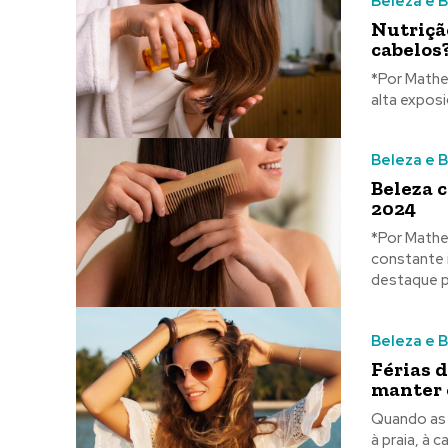
Beleza e 
Nutriçã
cabelos
*Por Matheus Laz Seja por meio da realização de
alta expos
Beleza e 
Beleza 
2024
*Por Matheus Laz O mercado de cosméticos, espec
constante 
destaque pa
Beleza e 
Férias 
manter 
Quando as 
à praia, à 