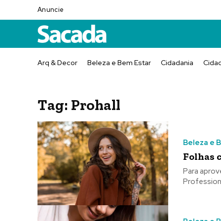
Anuncie
Arq & Decor
Beleza e Bem Estar
Cidadania
Cida
Tag:
Prohall
Beleza e 
Folhas 
Para aprov
Professiona