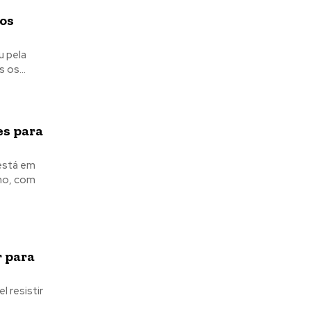
dos
 os...
es para
ano, com
r para
 resistir