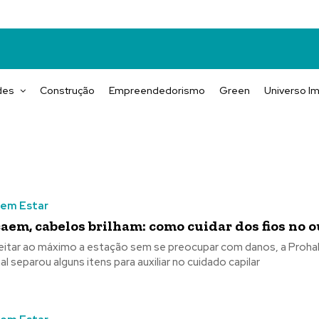
des
Construção
Empreendedorismo
Green
Universo Im
Bem Estar
caem, cabelos brilham: como cuidar dos fios no 
eitar ao máximo a estação sem se preocupar com danos, a Prohal
l separou alguns itens para auxiliar no cuidado capilar