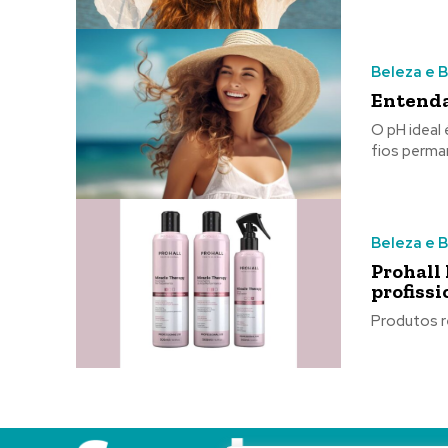
Beleza e 
Entenda
O pH ideal
fios perma
Beleza e 
Prohall
profissi
Produtos r