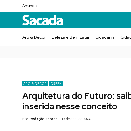
Anuncie
Arq & Decor
Beleza e Bem Estar
Cidadania
Cida
ARQ & DECOR
GREEN
Arquitetura do Futuro: sai
inserida nesse conceito
Por
Redação Sacada
13 de abril de 2024