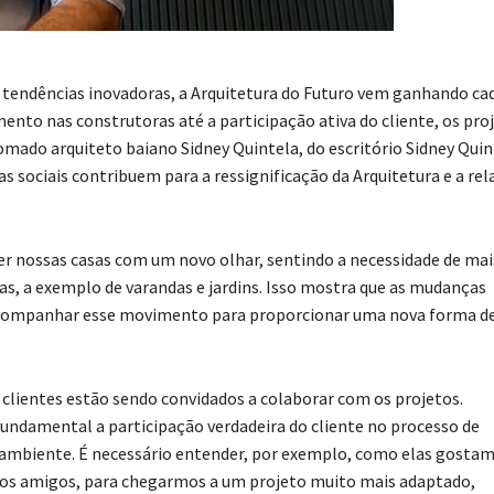
e tendências inovadoras, a Arquitetura do Futuro vem ganhando ca
ento nas construtoras até a participação ativa do cliente, os pro
omado arquiteto baiano Sidney Quintela, do escritório Sidney Quin
s sociais contribuem para a ressignificação da Arquitetura e a re
r nossas casas com um novo olhar, sentindo a necessidade de mai
s, a exemplo de varandas e jardins. Isso mostra que as mudanças
a acompanhar esse movimento para proporcionar uma nova forma d
 clientes estão sendo convidados a colaborar com os projetos.
 fundamental a participação verdadeira do cliente no processo de
te ambiente. É necessário entender, por exemplo, como elas gostam
m os amigos, para chegarmos a um projeto muito mais adaptado,