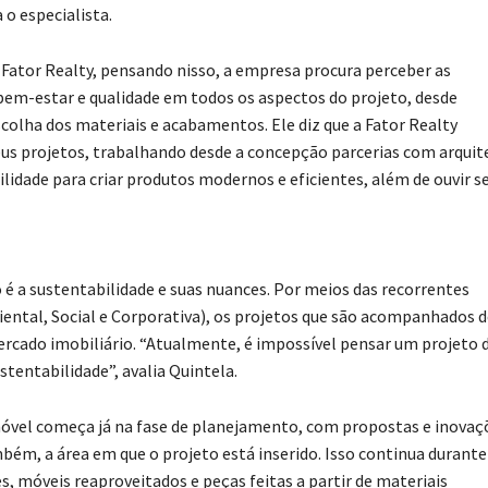
o especialista.
ator Realty, pensando nisso, a empresa procura perceber as
bem-estar e qualidade em todos os aspectos do projeto, desde
colha dos materiais e acabamentos. Ele diz que a Fator Realty
 projetos, trabalhando desde a concepção parcerias com arquit
lidade para criar produtos modernos e eficientes, além de ouvir s
é a sustentabilidade e suas nuances. Por meios das recorrentes
ental, Social e Corporativa), os projetos que são acompanhados d
ercado imobiliário. “Atualmente, é impossível pensar um projeto 
tentabilidade”, avalia Quintela.
móvel começa já na fase de planejamento, com propostas e inovaç
ém, a área em que o projeto está inserido. Isso continua durante
s, móveis reaproveitados e peças feitas a partir de materiais