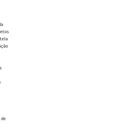
da
jetos
tela
lação
s
e
 de