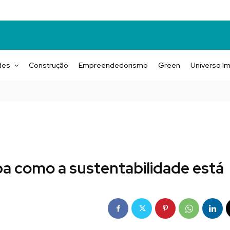
des
Construção
Empreendedorismo
Green
Universo Im
ba como a sustentabilidade está