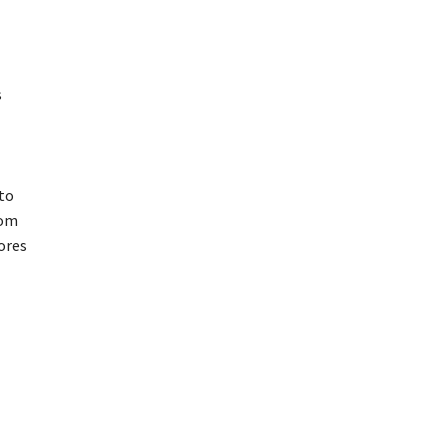
s
to
com
ores