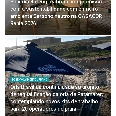
Schimmelpfeng reafirma compromisso
com a sustentabilidade com primeiro
ambiente Carbono neutro na CASACOR
Bahia 2026
DESENVOLVIMENTO URBANO
Orla Brasil dá continuidade ao projeto
de requalificação da orla de Patamares
contemplando novos kits de trabalho
para 20 operadores de praia