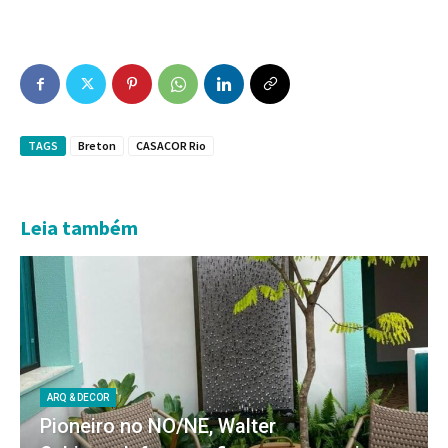
TAGS
Breton
CASACOR Rio
Leia também
ARQ & DECOR
Pioneiro no NO/NE, Walter