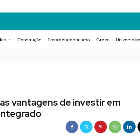
des
Construção
Empreendedorismo
Green
Universo Im
s vantagens de investir em
 integrado