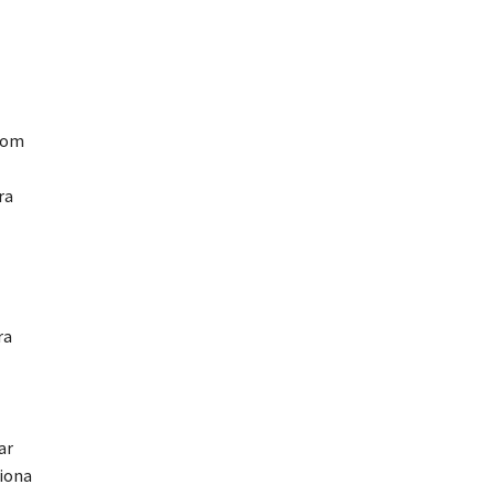
 com
ra
ra
ar
ciona