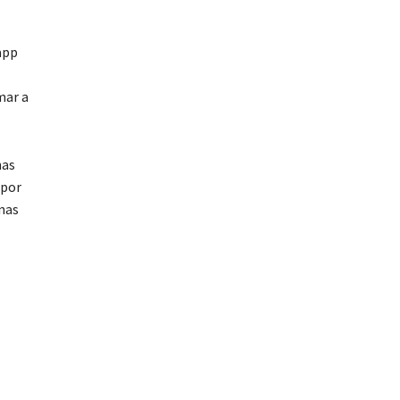
app
mar a
nas
 por
nas