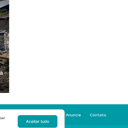
ra
Sobre a Revista Sacada
Anuncie
Contato
sar
Aceitar tudo