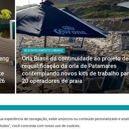
DESENVOLVIMENTO URBANO
feng
Orla Brasil dá continuidade ao projeto de
requalificação da orla de Patamares
te
contemplando novos kits de trabalho pa
26
20 operadores de praia
ua experiência de navegação, exibir anúncios ou conteúdo personalizado e anali
r todos”, você concorda com nosso uso de cookies.