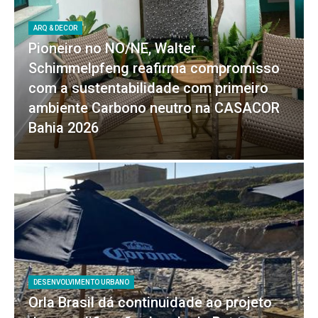
ARQ & DECOR
Pioneiro no NO/NE, Walter
Schimmelpfeng reafirma compromisso
com a sustentabilidade com primeiro
ambiente Carbono neutro na CASACOR
Bahia 2026
DESENVOLVIMENTO URBANO
Orla Brasil dá continuidade ao projeto