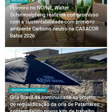
ARQ & DECOR
Pioneiro no NO/NE, Walter
Schimmelpfeng reafirma compromisso
com a sustentabilidade com primeiro
ambiente Carbono neutro na CASACOR
Bahia 2026
DESENVOLVIMENTO URBANO
Orla Brasil dá continuidade ao projeto
de requalificação da orla de Patamares
contemplando novos kits de trabalho