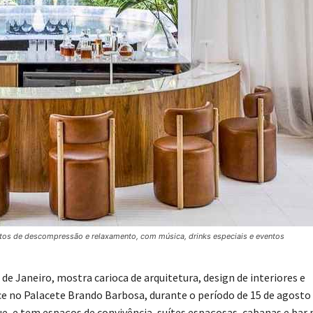
tos de descompressão e relaxamento, com música, drinks especiais e eventos
de Janeiro, mostra carioca de arquitetura, design de interiores e
ce no Palacete Brando Barbosa, durante o período de 15 de agosto
, e tem espaços de convivência, suítes espaçosas, cabanas e bar 