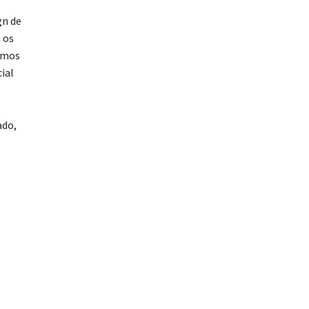
gn de
 os
temos
ial
ado,