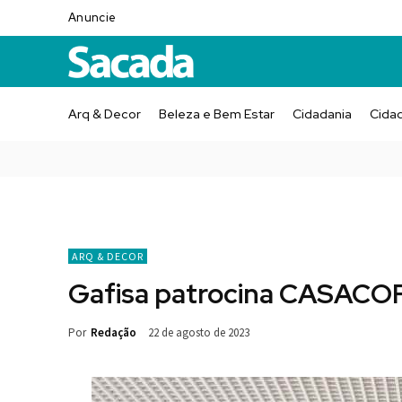
Anuncie
Arq & Decor
Beleza e Bem Estar
Cidadania
Cida
ARQ & DECOR
Gafisa patrocina CASACOR
Por
Redação
22 de agosto de 2023