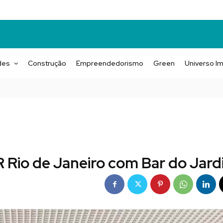
des
Construção
Empreendedorismo
Green
Universo Im
 Rio de Janeiro com Bar do Jar