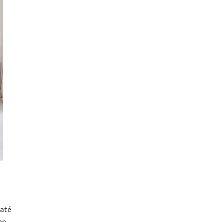
 até
no