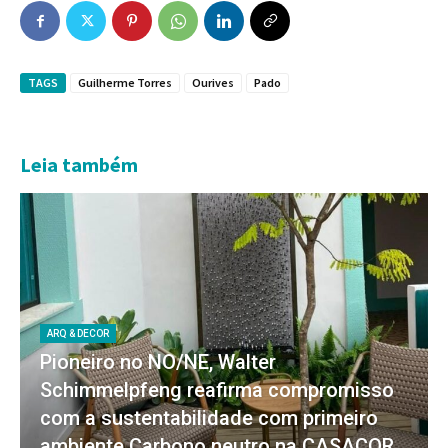
TAGS
Guilherme Torres
Ourives
Pado
Leia também
ARQ & DECOR
Pioneiro no NO/NE, Walter
Schimmelpfeng reafirma compromisso
com a sustentabilidade com primeiro
ambiente Carbono neutro na CASACOR