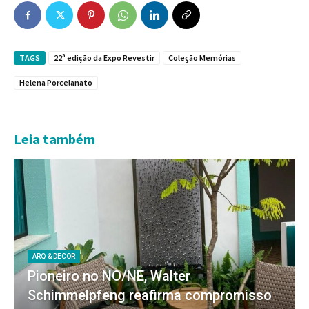
TAGS
22ª edição da Expo Revestir
Coleção Memórias
Helena Porcelanato
Leia também
ARQ & DECOR
Pioneiro no NO/NE, Walter
Schimmelpfeng reafirma compromisso