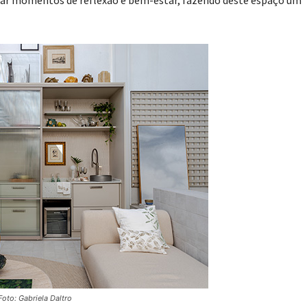
tivar momentos de reflexão e bem-estar, fazendo deste espaço um
to: Gabriela Daltro