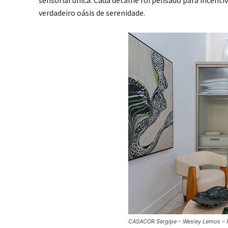
sensorial única. Cada detalhe foi pensado para incen
verdadeiro oásis de serenidade.
CASACOR Sergipe – Wesley Lemos – Fo