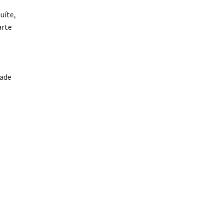
uíte,
arte
dade