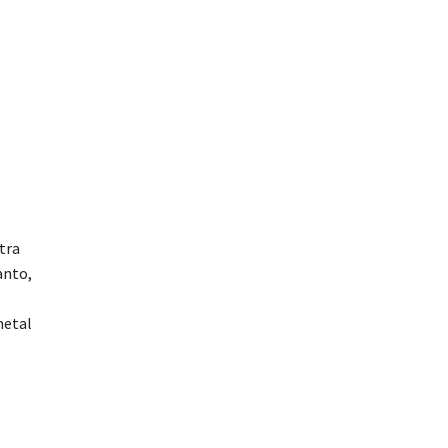
tra
anto,
metal