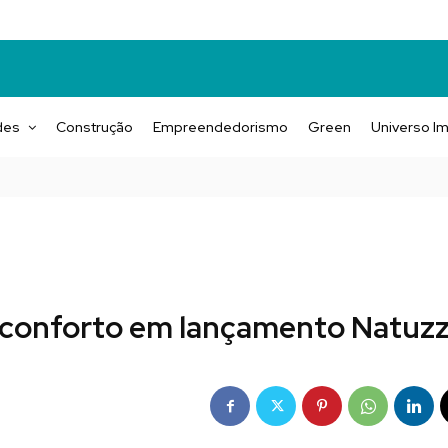
des
Construção
Empreendedorismo
Green
Universo Im
 conforto em lançamento Natuzz