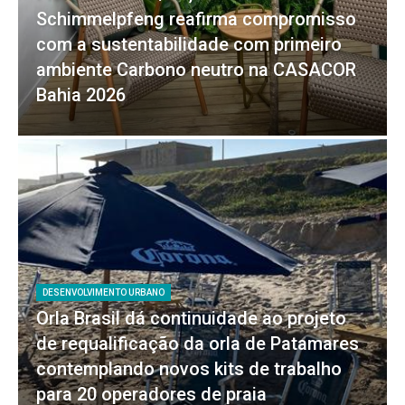
Schimmelpfeng reafirma compromisso
com a sustentabilidade com primeiro
ambiente Carbono neutro na CASACOR
Bahia 2026
DESENVOLVIMENTO URBANO
Orla Brasil dá continuidade ao projeto
de requalificação da orla de Patamares
contemplando novos kits de trabalho
para 20 operadores de praia