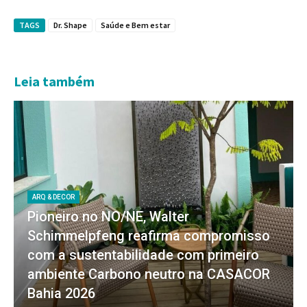
TAGS
Dr. Shape
Saúde e Bem estar
Leia também
ARQ & DECOR
Pioneiro no NO/NE, Walter
Schimmelpfeng reafirma compromisso
com a sustentabilidade com primeiro
ambiente Carbono neutro na CASACOR
Bahia 2026