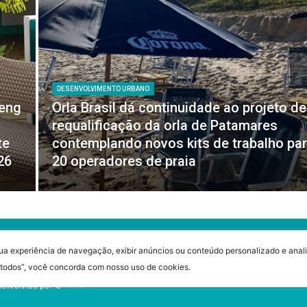
DESENVOLVIMENTO URBANO
feng
Orla Brasil dá continuidade ao projeto de
requalificação da orla de Patamares
te
contemplando novos kits de trabalho pa
26
20 operadores de praia
ua experiência de navegação, exibir anúncios ou conteúdo personalizado e anali
r todos”, você concorda com nosso uso de cookies.
envolvido por