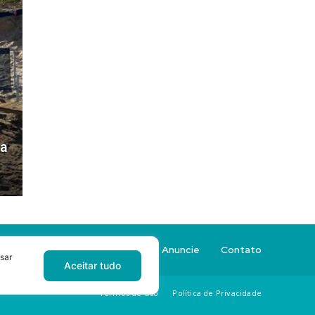
ra
Sobre a Revista Sacada
Anuncie
Contato
sar
Aceitar tudo
Termos de Uso
Política de Privacidade