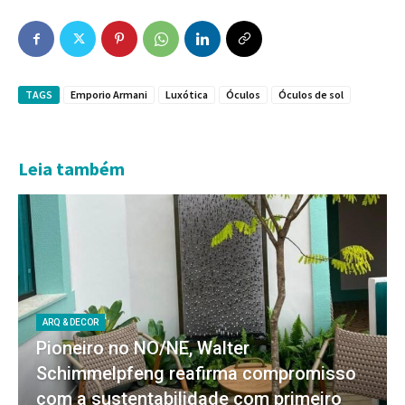
TAGS
Emporio Armani
Luxótica
Óculos
Óculos de sol
Leia também
ARQ & DECOR
Pioneiro no NO/NE, Walter
Schimmelpfeng reafirma compromisso
com a sustentabilidade com primeiro