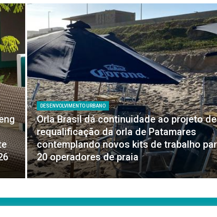
DESENVOLVIMENTO URBANO
feng
Orla Brasil dá continuidade ao projeto de
requalificação da orla de Patamares
te
contemplando novos kits de trabalho pa
26
20 operadores de praia