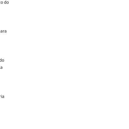
to do
para
 do
ta
ria