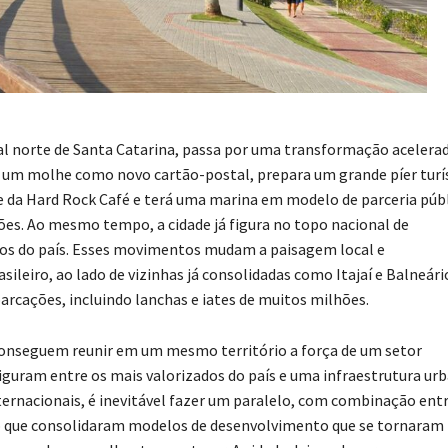
oral norte de Santa Catarina, passa por uma transformação acelera
ou um molhe como novo cartão-postal, prepara um grande píer turí
e da Hard Rock Café e terá uma marina em modelo de parceria púb
ões. Ao mesmo tempo, a cidade já figura no topo nacional de
aros do país. Esses movimentos mudam a paisagem local e
leiro, ao lado de vizinhas já consolidadas como Itajaí e Balneári
rcações, incluindo lanchas e iates de muitos milhões.
onseguem reunir em um mesmo território a força de um setor
figuram entre os mais valorizados do país e uma infraestrutura ur
rnacionais, é inevitável fazer um paralelo, com combinação ent
io que consolidaram modelos de desenvolvimento que se tornaram