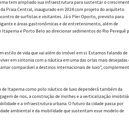
ema tem ampliado sua infraestrutura para sustentar o crescimen
he da Praia Central, inaugurado em 2024 com projeto do arquiteto
ntro de surfistas e visitantes. Já o Píer Oporto, previsto para
gigante e áreas gastronômicas e de entretenimento, além de
de Itapema e Porto Belo ao direcionar sedimentos do Rio Perequê 
 estilo de vida que vai além do imóvel em si. Estamos falando de
e viver em sintonia com a náutica em uma das orlas mais desejadas
patamar comparável a destinos internacionais de luxo”, complemen
ão de Itapema como polo náutico de luxo dependerá também da
gagem de rios, a construção de molhes e a verticalização imobiliá
idade e a infraestrutura urbana. O futuro da cidade passa por
alidade ambiental e da mobilidade que sustentam esse modelo de