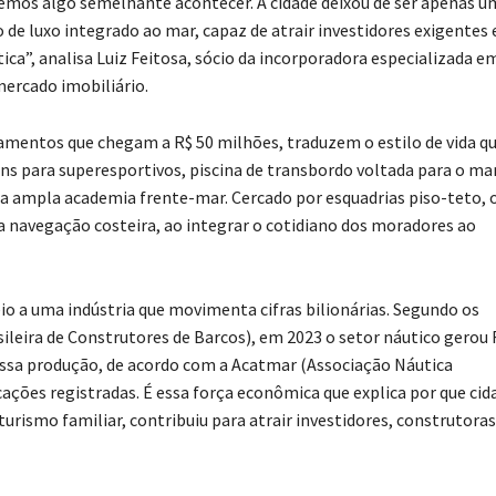
vemos algo semelhante acontecer. A cidade deixou de ser apenas u
de luxo integrado ao mar, capaz de atrair investidores exigentes 
ica”, analisa Luiz Feitosa, sócio da incorporadora especializada e
 mercado imobiliário.
amentos que chegam a R$ 50 milhões, traduzem o estilo de vida q
ns para superesportivos, piscina de transbordo voltada para o mar
ma ampla academia frente-mar. Cercado por esquadrias piso-teto, 
 a navegação costeira, ao integrar o cotidiano dos moradores ao
io a uma indústria que movimenta cifras bilionárias. Segundo os
ileira de Construtores de Barcos), em 2023 o setor náutico gerou 
dessa produção, de acordo com a Acatmar (Associação Náutica
ções registradas. É essa força econômica que explica por que cid
ismo familiar, contribuiu para atrair investidores, construtoras