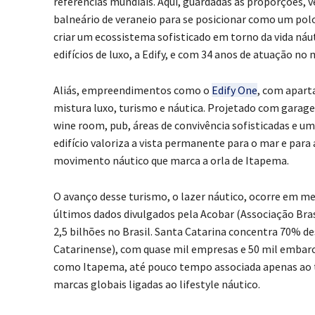
referências mundiais. Aqui, guardadas as proporções, 
balneário de veraneio para se posicionar como um polo 
criar um ecossistema sofisticado em torno da vida náut
edifícios de luxo, a Edify, e com 34 anos de atuação no
Aliás, empreendimentos como o
Edify One
, com apart
mistura luxo, turismo e náutica. Projetado com garage
wine room, pub, áreas de convivência sofisticadas e u
edifício valoriza a vista permanente para o mar e para
movimento náutico que marca a orla de Itapema.
O avanço desse turismo, o lazer náutico, ocorre em me
últimos dados divulgados pela Acobar (Associação Bras
2,5 bilhões no Brasil. Santa Catarina concentra 70% 
Catarinense), com quase mil empresas e 50 mil embarca
como Itapema, até pouco tempo associada apenas ao tur
marcas globais ligadas ao lifestyle náutico.