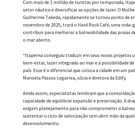
Com mais de 1 milhão de turistas por temporada, Itap
setor náutico e diversificar as opções de lazer. O Mol
Guilherme Takeda, rapidamente se tornou ponto de enco
novembro de 2025, trará o Hard Rock Café, uma roda-
contribuir para melhorar a balneabilidade das praias 
o mar aberto.
“Itapema conseguiu traduzir em seus novos projetos um
bem-estar, lazer integrado ao mar e a possibilidade d
país. Esse é o diferencial que coloca a cidade em um 
Manoela Passos Legarrea, sócia e diretora da Edify.
Ainda assim, especialistas lembram que a consolidaç
capacidade de equilibrar expansão e preservação. A dra
exigem planejamento para não comprometer a balneabil
sustentar o ciclo de valorização sem abrir mão da qu
desenvolvimento.