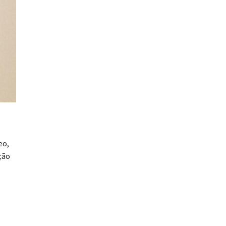
eo,
ção