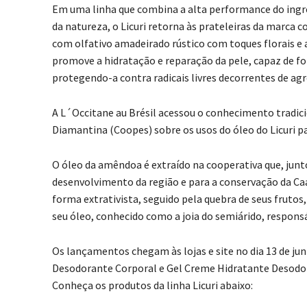
Em uma linha que combina a alta performance do ingre
da natureza, o Licuri retorna às prateleiras da marca
com olfativo amadeirado rústico com toques florais e 
promove a hidratação e reparação da pele, capaz de fo
protegendo-a contra radicais livres decorrentes de ag
A L´Occitane au Brésil acessou o conhecimento tradic
Diamantina (Coopes) sobre os usos do óleo do Licuri pa
O óleo da amêndoa é extraído na cooperativa que, junto
desenvolvimento da região e para a conservação da Caat
forma extrativista, seguido pela quebra de seus fruto
seu óleo, conhecido como a joia do semiárido, responsá
Os lançamentos chegam às lojas e site no dia 13 de j
Desodorante Corporal e Gel Creme Hidratante Desodo
Conheça os produtos da linha Licuri abaixo: