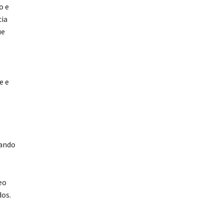
o e
cia
ue
e e
rando
eo
dos.