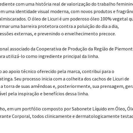
diente com uma história real de valorização do trabalho feminin
 com uma identidade visual moderna, com novos produtos e fragrân
almiscarados. O óleo de Licuri é um poderoso óleo 100% vegetal q
rmar uma barreira protetora contra a poluição do dia a dia,
ressões externas, e prevenindo o envelhecimento precoce.
ional associado da Cooperativa de Produção da Região de Piemont
ra utilizá-lo como ingrediente principal da linha.
 ao apoio técnico oferecido pela marca, contribui para o
inga. Seu processo inicia com a colheita dos cachos de Licuri de
s, a torra de suas amêndoas e, posteriormente, sua prensagem, ge
vel pela inspiração e benefícios dessa linha.
unho, em um portfólio composto por Sabonete Líquido em Óleo, Ól
rante Corporal, todos clinicamente e dermatologicamente testa