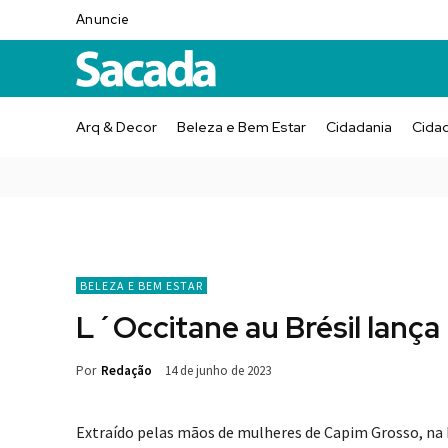
Anuncie
Arq & Decor
Beleza e Bem Estar
Cidadania
Cida
BELEZA E BEM ESTAR
L´Occitane au Brésil lança 
Por
Redação
14 de junho de 2023
Extraído pelas mãos de mulheres de Capim Grosso, na B