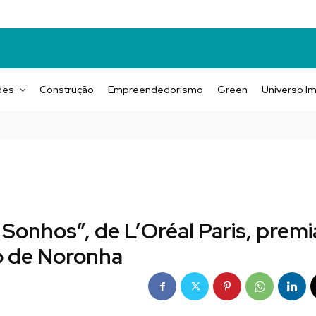
des
Construção
Empreendedorismo
Green
Universo Im
onhos”, de L’Oréal Paris, premi
o de Noronha