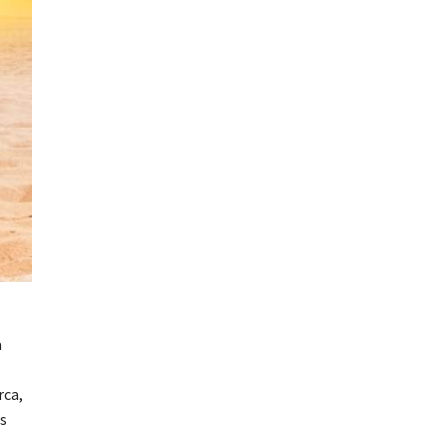
a
rca,
s