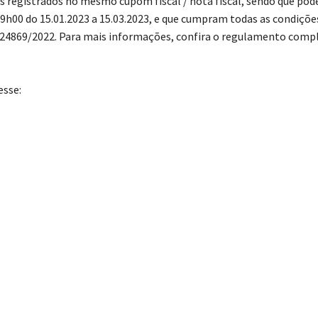
ris registrados no mesmo cupom fiscal / nota fiscal, sendo que po
 9h00 do 15.01.2023 a 15.03.2023, e que cumpram todas as condiçõe
.024869/2022. Para mais informações, confira o regulamento comp
esse: