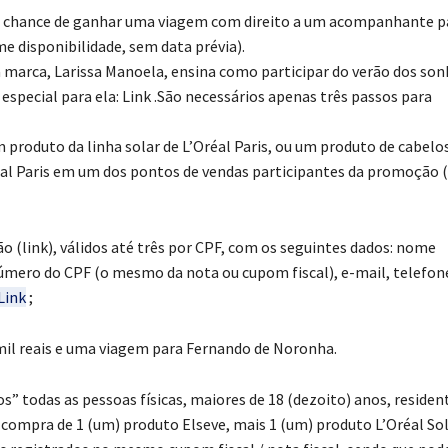
a chance de ganhar uma viagem com direito a um acompanhante p
e disponibilidade, sem data prévia
)
.
 marca, Larissa Manoela, ensina como participar do verão dos so
special para ela: Link .São necessários apenas três passos para
 produto da linha solar de L’Oréal Paris, ou um produto de cabelo
réal Paris em um dos pontos de vendas participantes da promoção (
o (link), válidos até três por CPF, com os seguintes dados: nome
mero do CPF (o mesmo da nota ou cupom fiscal), e-mail, telefon
Link
;
 mil reais e uma viagem para Fernando de Noronha.
 todas as pessoas físicas, maiores de 18 (dezoito) anos, residen
a compra de 1 (um) produto Elseve, mais 1 (um) produto L’Oréal So