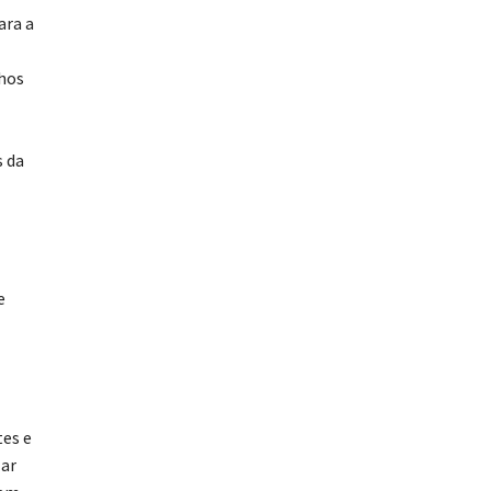
ara a
nhos
s da
e
tes e
lar