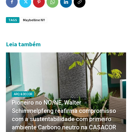
TAGS
Maybelline NY
Leia também
ARQ & DECOR
Pioneiro no NO/NE, Walter
Schimmelpfeng reafirma compromisso
com a sustentabilidade com primeiro
ambiente Carbono neutro na CASACOR