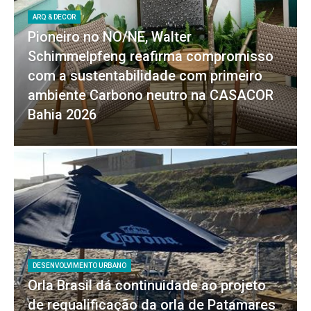
ARQ & DECOR
Pioneiro no NO/NE, Walter
Schimmelpfeng reafirma compromisso
com a sustentabilidade com primeiro
ambiente Carbono neutro na CASACOR
Bahia 2026
DESENVOLVIMENTO URBANO
Orla Brasil dá continuidade ao projeto
de requalificação da orla de Patamares