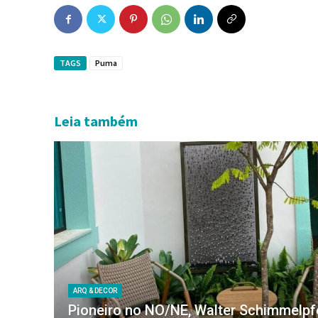
TAGS
Puma
Leia também
ARQ & DECOR
Pioneiro no NO/NE, Walter Schimmelp