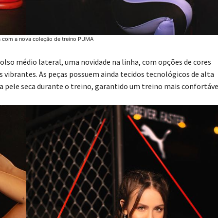
a com a nova coleção de treino PUMA
olso médio lateral, uma novidade na linha, com opções de cores
 vibrantes. As peças possuem ainda tecidos tecnológicos de alta
pele seca durante o treino, garantido um treino mais confortáve