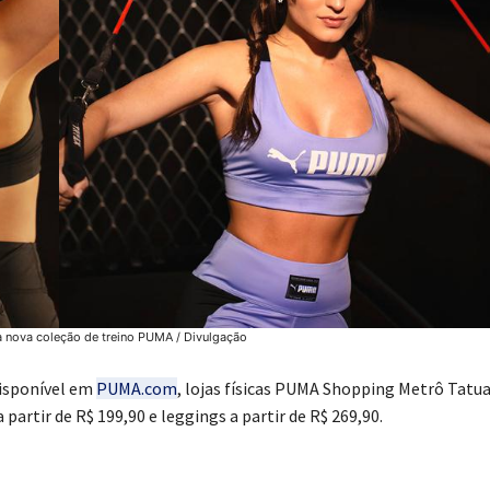
 nova coleção de treino PUMA / Divulgação
disponível em
PUMA.com
, lojas físicas PUMA Shopping Metrô Tatu
artir de R$ 199,90 e leggings a partir de R$ 269,90.