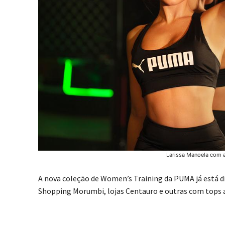
Larissa Manoela com a
A nova coleção de Women’s Training da PUMA já está 
Shopping Morumbi, lojas Centauro e outras com tops a p