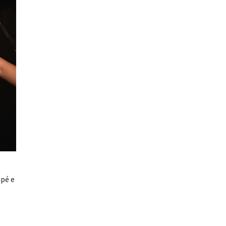
apé e