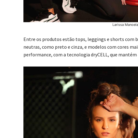
Larissa Manoel
Entre os produtos estão tops, leggings e shorts com b
neutras, como preto e cinza, e modelos com cores mais
performance, com a tecnologia dryCELL, que mantém a 