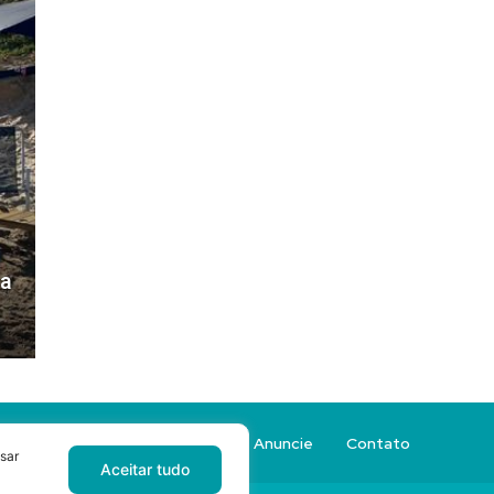
ra
Sobre a Revista Sacada
Anuncie
Contato
sar
Aceitar tudo