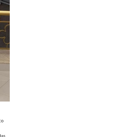
to
das