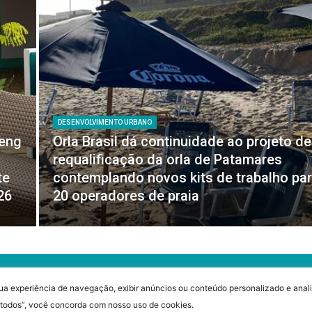
DESENVOLVIMENTO URBANO
feng
Orla Brasil dá continuidade ao projeto de
requalificação da orla de Patamares
te
contemplando novos kits de trabalho pa
26
20 operadores de praia
ua experiência de navegação, exibir anúncios ou conteúdo personalizado e anali
r todos”, você concorda com nosso uso de cookies.