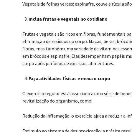
Vegetais de folhas verdes: espinafre, couve e rúcula s
Inclua frutas e vegetais no cotidiano
Frutas e vegetais são ricos em fibras, fundamentais pa
eliminação de resíduos do corpo. Maçãs, peras, brócol
fibras, mas também uma variedade de vitaminas essenc
em brócolis e espinafre. Elas desempenham papéis mu
corpo após períodos de excessos alimentares.
Faça atividades físicas e mexa o corpo
O exercício regular está associado a uma série de bene
revitalização do organismo, como:
Redução da inflamação: o exercício ajuda a reduzir a i
Estímulo ao sistema de desintoxicação: a prática regul