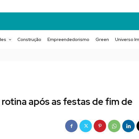
des
Construção
Empreendedorismo
Green
Universo Im
rotina após as festas de fim de