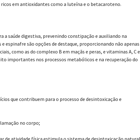
ão ricos em antioxidantes como a luteína e o betacaroteno.
ra a saúde digestiva, prevenindo constipação e auxiliando na
is e espinafre são opções de destaque, proporcionando não apenas
iais, como as do complexo B em maçãs e peras, e vitaminas A, C e
ito importantes nos processos metabólicos e na recuperação do
fícios que contribuem para o processo de desintoxicação e
nflamação no corpo;
ar de atividade física estimula o sistema de desintoxicação natura