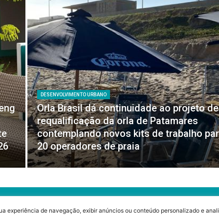
DESENVOLVIMENTO URBANO
feng
Orla Brasil dá continuidade ao projeto de
requalificação da orla de Patamares
te
contemplando novos kits de trabalho pa
26
20 operadores de praia
ua experiência de navegação, exibir anúncios ou conteúdo personalizado e anali