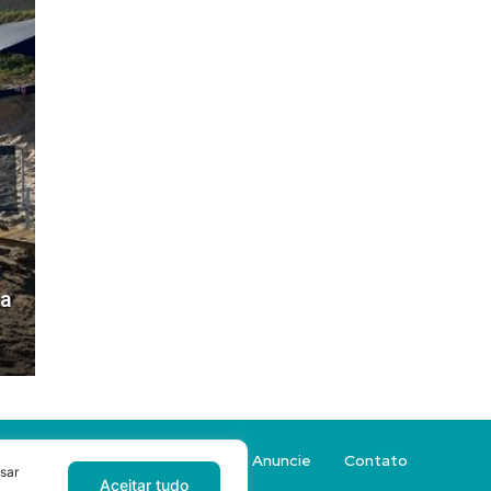
ra
Sobre a Revista Sacada
Anuncie
Contato
sar
Aceitar tudo