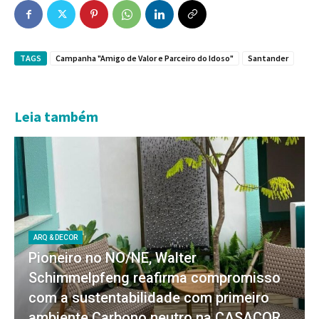
TAGS
Campanha "Amigo de Valor e Parceiro do Idoso"
Santander
Leia também
ARQ & DECOR
Pioneiro no NO/NE, Walter
Schimmelpfeng reafirma compromisso
com a sustentabilidade com primeiro
ambiente Carbono neutro na CASACOR