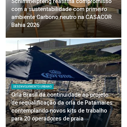
Schimmelpfeng reafirma compromisso
com a sustentabilidade com primeiro
ambiente Carbono neutro na CASACOR
Bahia 2026
DESENVOLVIMENTO URBANO
Orla Brasil dá continuidade ao projeto
de requalificação da orla de Patamares
contemplando novos kits de trabalho
para 20 operadores de praia