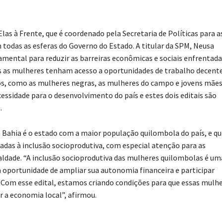
as à Frente, que é coordenado pela Secretaria de Políticas para a
 todas as esferas do Governo do Estado. A titular da SPM, Neusa
damental para reduzir as barreiras econômicas e sociais enfrentad
s as mulheres tenham acesso a oportunidades de trabalho decente
s, como as mulheres negras, as mulheres do campo e jovens mães
ssidade para o desenvolvimento do país e estes dois editais são
.
a Bahia é o estado com a maior população quilombola do país, e q
ltadas à inclusão socioprodutiva, com especial atenção para as
aldade. “A inclusão socioprodutiva das mulheres quilombolas é um
oportunidade de ampliar sua autonomia financeira e participar
Com esse edital, estamos criando condições para que essas mulh
r a economia local”, afirmou.