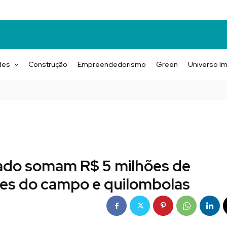
des
Construção
Empreendedorismo
Green
Universo Im
tado somam R$ 5 milhões de
res do campo e quilombolas