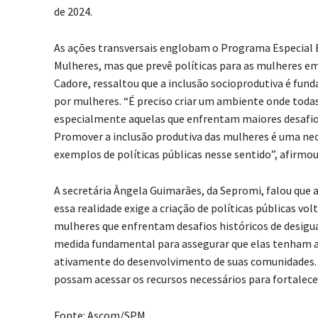
de 2024.
As ações transversais englobam o Programa Especial El
Mulheres, mas que prevê políticas para as mulheres em
Cadore, ressaltou que a inclusão socioprodutiva é fun
por mulheres. “É preciso criar um ambiente onde toda
especialmente aquelas que enfrentam maiores desafio
Promover a inclusão produtiva das mulheres é uma nece
exemplos de políticas públicas nesse sentido”, afirmou
A secretária Ângela Guimarães, da Sepromi, falou que 
essa realidade exige a criação de políticas públicas vo
mulheres que enfrentam desafios históricos de desigu
medida fundamental para assegurar que elas tenham a 
ativamente do desenvolvimento de suas comunidades. 
possam acessar os recursos necessários para fortalece
Fonte: Ascom/SPM