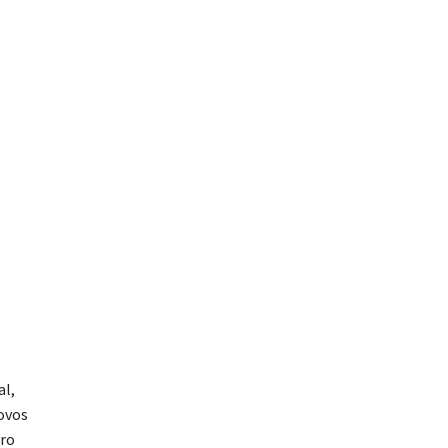
al,
ovos
bro