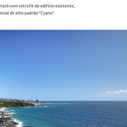
á com retrofit do edifício existente,
encial de alto padrão “Cyano”