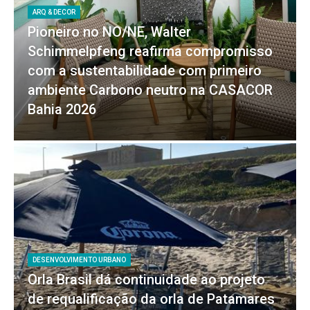
ARQ & DECOR
Pioneiro no NO/NE, Walter
Schimmelpfeng reafirma compromisso
com a sustentabilidade com primeiro
ambiente Carbono neutro na CASACOR
Bahia 2026
DESENVOLVIMENTO URBANO
Orla Brasil dá continuidade ao projeto
de requalificação da orla de Patamares