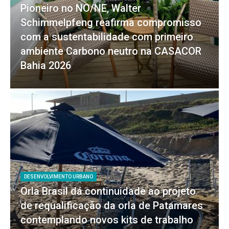
Pioneiro no NO/NE, Walter
Schimmelpfeng reafirma compromisso
com a sustentabilidade com primeiro
ambiente Carbono neutro na CASACOR
Bahia 2026
DESENVOLVIMENTO URBANO
Orla Brasil dá continuidade ao projeto
de requalificação da orla de Patamares
contemplando novos kits de trabalho