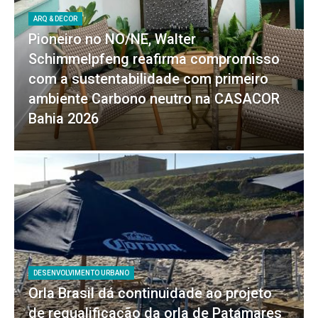
ARQ & DECOR
Pioneiro no NO/NE, Walter
Schimmelpfeng reafirma compromisso
com a sustentabilidade com primeiro
ambiente Carbono neutro na CASACOR
Bahia 2026
DESENVOLVIMENTO URBANO
Orla Brasil dá continuidade ao projeto
de requalificação da orla de Patamares