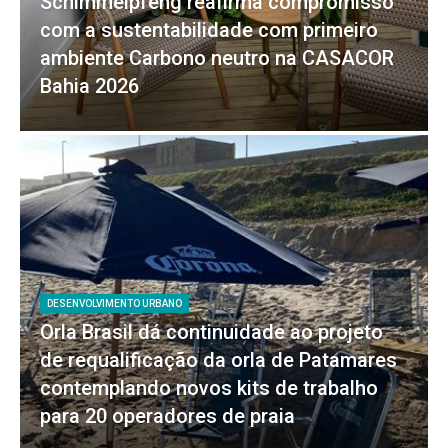
Schimmelpfeng reafirma compromisso
com a sustentabilidade com primeiro
ambiente Carbono neutro na CASACOR
Bahia 2026
DESENVOLVIMENTO URBANO
Orla Brasil dá continuidade ao projeto
de requalificação da orla de Patamares
contemplando novos kits de trabalho
para 20 operadores de praia