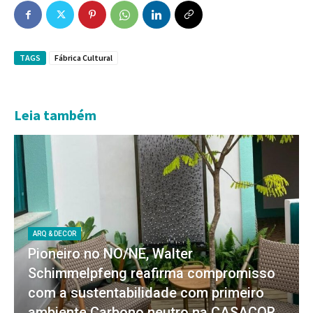
TAGS
Fábrica Cultural
Leia também
ARQ & DECOR
Pioneiro no NO/NE, Walter
Schimmelpfeng reafirma compromisso
com a sustentabilidade com primeiro
ambiente Carbono neutro na CASACOR