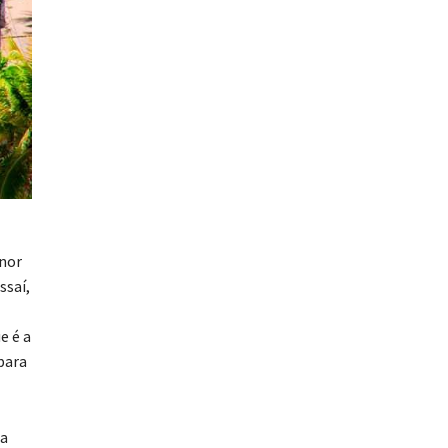
enor
ssaí,
e é a
para
da