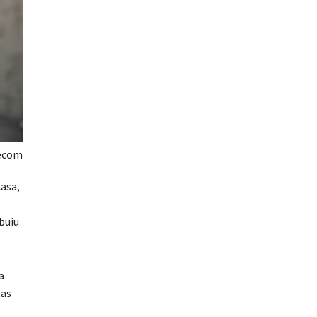
Secom
asa,
ibuiu
a
tas