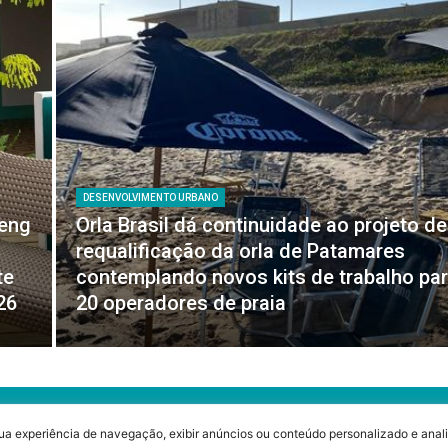
DESENVOLVIMENTO URBANO
feng
Orla Brasil dá continuidade ao projeto de
requalificação da orla de Patamares
te
contemplando novos kits de trabalho pa
26
20 operadores de praia
ua experiência de navegação, exibir anúncios ou conteúdo personalizado e anali