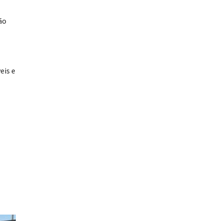
ão
eis e