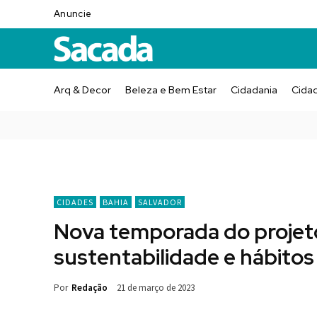
Anuncie
Arq & Decor
Beleza e Bem Estar
Cidadania
Cida
CIDADES
BAHIA
SALVADOR
Nova temporada do projeto
sustentabilidade e hábitos
Por
Redação
21 de março de 2023