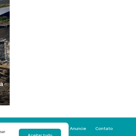
ra
Sobre a Revista Sacada
Anuncie
Contato
sar
Aceitar tudo