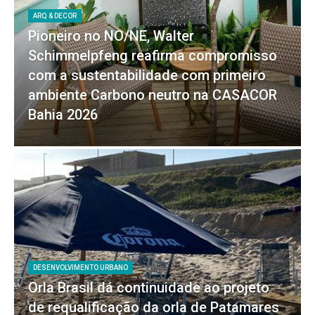
ARQ & DECOR
Pioneiro no NO/NE, Walter
Schimmelpfeng reafirma compromisso
com a sustentabilidade com primeiro
ambiente Carbono neutro na CASACOR
Bahia 2026
DESENVOLVIMENTO URBANO
Orla Brasil dá continuidade ao projeto
de requalificação da orla de Patamares