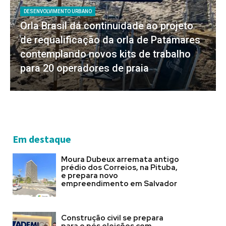
DESENVOLVIMENTO URBANO
Orla Brasil dá continuidade ao projeto
de requalificação da orla de Patamares
contemplando novos kits de trabalho
para 20 operadores de praia
Em destaque
Moura Dubeux arremata antigo
prédio dos Correios, na Pituba,
e prepara novo
empreendimento em Salvador
Construção civil se prepara
para o pós eleições com