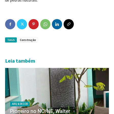
de pedras naturais.
TAGS
Construção
Leia também
ARQ & DECOR
Pioneiro no NO/NE, Walter