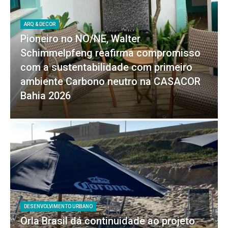
ARQ & DECOR
Pioneiro no NO/NE, Walter
Schimmelpfeng reafirma compromisso
com a sustentabilidade com primeiro
ambiente Carbono neutro na CASACOR
Bahia 2026
DESENVOLVIMENTO URBANO
Orla Brasil dá continuidade ao projeto