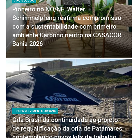
ARQ & DECOR
Pioneiro no NO/NE, Walter
Schimmelpfeng reafirma compromisso
com a sustentabilidade com primeiro
ambiente Carbono neutro na CASACOR
Bahia 2026
DESENVOLVIMENTO URBANO
Orla Brasil dá continuidade ao projeto
de requalificação da orla de Patamares
contemplando novos kits de trabalho