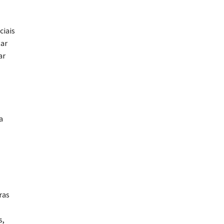
ciais
tar
ar
a
ras
s,