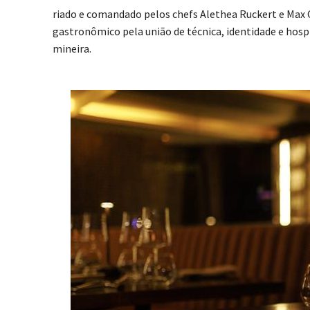
riado e comandado pelos chefs Alethea Ruckert e Max 
gastronômico pela união de técnica, identidade e hospi
mineira.