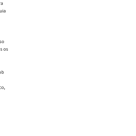
ra
uia
so
s os
ob
co,