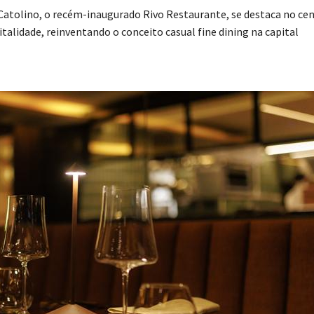
Catolino, o recém-inaugurado Rivo Restaurante, se destaca no cen
talidade, reinventando o conceito casual fine dining na capital