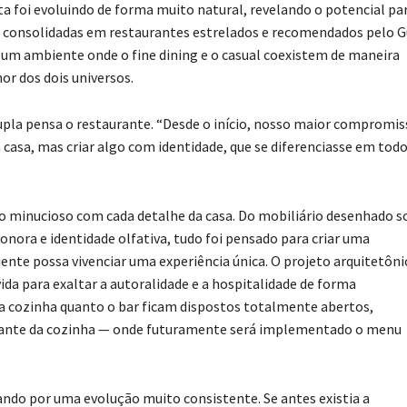
a foi evoluindo de forma muito natural, revelando o potencial pa
fs, consolidadas em restaurantes estrelados e recomendados pelo G
 um ambiente onde o fine dining e o casual coexistem de maneira
or dos dois universos.
pla pensa o restaurante. “Desde o início, nosso maior compromis
casa, mas criar algo com identidade, que se diferenciasse em todo
o minucioso com cada detalhe da casa. Do mobiliário desenhado s
sonora e identidade olfativa, tudo foi pensado para criar uma
ente possa vivenciar uma experiência única. O projeto arquitetôni
ida para exaltar a autoralidade e a hospitalidade de forma
a cozinha quanto o bar ficam dispostos totalmente abertos,
iante da cozinha — onde futuramente será implementado o menu
do por uma evolução muito consistente. Se antes existia a