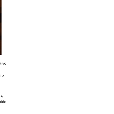
Rivo
m
l e
s,
aído
o