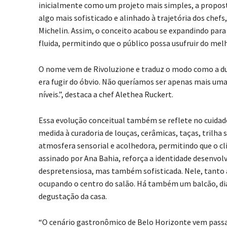
inicialmente como um projeto mais simples, a propost
algo mais sofisticado e alinhado à trajetória dos che
Michelin. Assim, o conceito acabou se expandindo para
fluida, permitindo que o público possa usufruir do melh
O nome vem de Rivoluzione e traduz o modo como a du
era fugir do óbvio. Não queríamos ser apenas mais uma 
níveis.”, destaca a chef Alethea Ruckert.
Essa evolução conceitual também se reflete no cuidad
medida à curadoria de louças, cerâmicas, taças, trilha 
atmosfera sensorial e acolhedora, permitindo que o cli
assinado por Ana Bahia, reforça a identidade desenvolv
despretensiosa, mas também sofisticada. Nele, tanto 
ocupando o centro do salão. Há também um balcão, d
degustação da casa.
“O cenário gastronômico de Belo Horizonte vem passan