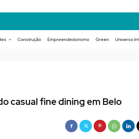
des
Construção
Empreendedorismo
Green
Universo Im
o casual fine dining em Belo