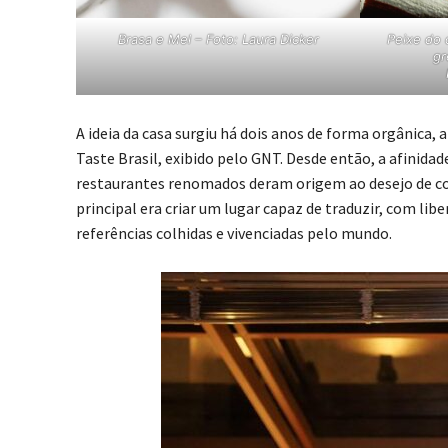
Brasa e Mel – Foto: Laura Dicker
Peixe do 
gr
A ideia da casa surgiu há dois anos de forma orgânica,
Taste Brasil, exibido pelo GNT. Desde então, a afinida
restaurantes renomados deram origem ao desejo de co
principal era criar um lugar capaz de traduzir, com lib
referências colhidas e vivenciadas pelo mundo.