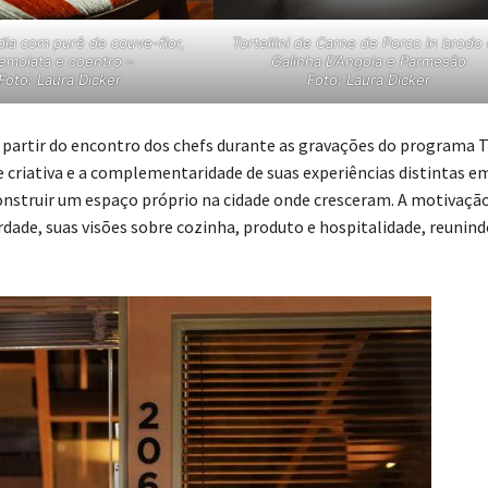
dia com purê de couve-flor,
Tortellini de Carne de Porco in brodo
emolata e coentro –
Galinha D’Angola e Parmesão
Foto: Laura Dicker
Foto: Laura Dicker
 a partir do encontro dos chefs durante as gravações do programa 
de criativa e a complementaridade de suas experiências distintas e
nstruir um espaço próprio na cidade onde cresceram. A motivaçã
erdade, suas visões sobre cozinha, produto e hospitalidade, reunin