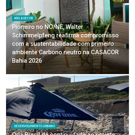
ARQ & DECOR
Pioneiro no NO/NE, Walter
Schimmelpfeng reafirma compromisso
com a sustentabilidade com primeiro
ambiente Carbono neutro na CASACOR
Bahia 2026
DESENVOLVIMENTO URBANO
Orla Brasil dá continuidade ao projeto