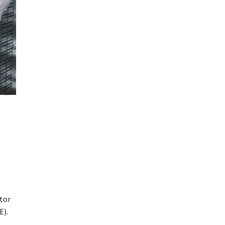
etor
E).