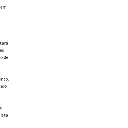
a em
tará
es
co de
ento.
indo
no
lista