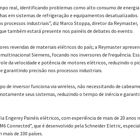
empo real, identificando problemas como alto consumo de energi
lhas em sistemas de refrigeração e equipamentos desatualizados.
os processos industriais”, diz Marco Stoppa, diretor da Reymaster,
que também estará presente nos painéis de debates do evento.
es revendas de materiais elétricos do país; a Reymaster apresen
ultinacional Siemens, focando nos inversores de frequência. Ess
ole da velocidade e potência de motores elétricos, reduzindo o pi
e garantindo precisão nos processos industriais.
po de inversor funciona via wireless, não necessitando de cabeam
remotamente seus sistemas, reduzindo o tempo de inércia e garant
la Engerey Painéis elétricos, com experiência de mais de 20 anos 
M6 Connected”, que é desenvolvido pela Schneider Eletric, especia
 mais de 100 países.