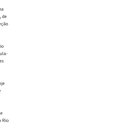
ma
, de
eção
io
ula-
es
oje
e
de
o Rio