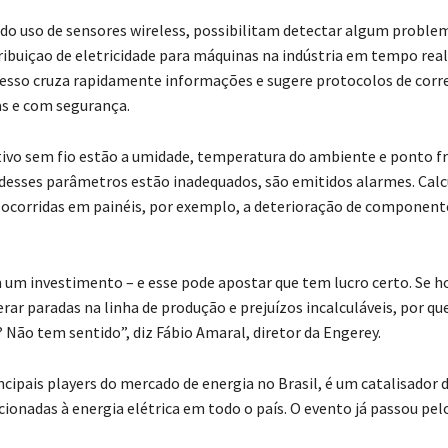
r do uso de sensores wireless, possibilitam detectar algum proble
uiçao de eletricidade para máquinas na indústria em tempo real
acesso cruza rapidamente informações e sugere protocolos de corr
as e com segurança.
ivo sem fio estão a umidade, temperatura do ambiente e ponto fr
desses parâmetros estão inadequados, são emitidos alarmes. Calc
 ocorridas em painéis, por exemplo, a deterioração de component
um investimento – e esse pode apostar que tem lucro certo. Se h
r paradas na linha de produção e prejuízos incalculáveis, por qu
 Não tem sentido”, diz Fábio Amaral, diretor da Engerey.
ncipais players do mercado de energia no Brasil, é um catalisador 
onadas à energia elétrica em todo o país. O evento já passou pel