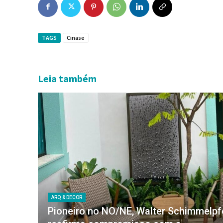
TAGS
Cinase
Leia também
ARQ & DECOR
Pioneiro no NO/NE, Walter Schimmelp