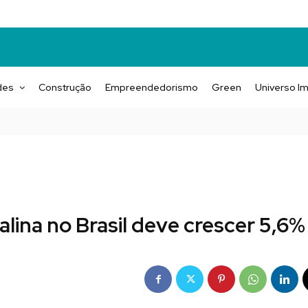
des
Construção
Empreendedorismo
Green
Universo Im
lina no Brasil deve crescer 5,6%