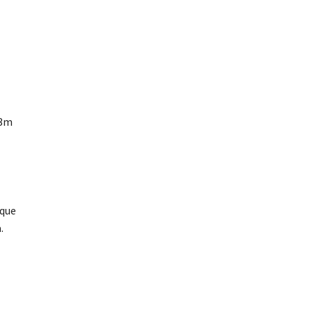
63m
 que
.