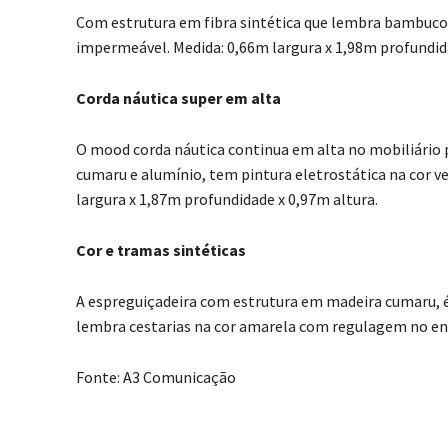
Com estrutura em fibra sintética que lembra bambucom
impermeável. Medida: 0,66m largura x 1,98m profundida
Corda náutica super em alta
O mood corda náutica continua em alta no mobiliário 
cumaru e alumínio, tem pintura eletrostática na cor ve
largura x 1,87m profundidade x 0,97m altura.
Cor e tramas sintéticas
A espreguiçadeira com estrutura em madeira cumaru, é 
lembra cestarias na cor amarela com regulagem no enc
Fonte: A3 Comunicação