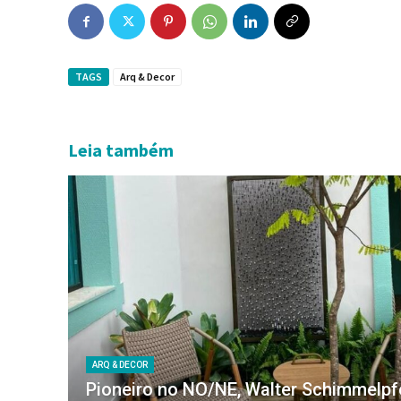
TAGS
Arq & Decor
Leia também
ARQ & DECOR
Pioneiro no NO/NE, Walter Schimmelp