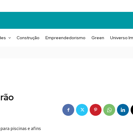
des
Construção
Empreendedorismo
Green
Universo Im
erão
 para piscinas e afins