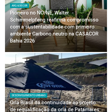
ARQ & DECOR
Pioneiro no NO/NE, Walter
Schimmelpfeng reafirma compromisso
com a sustentabilidade com primeiro
ambiente Carbono neutro na CASACOR
Bahia 2026
DESENVOLVIMENTO URBANO
Orla Brasil dá continuidade ao projeto
de requalificação da orla de Patamares